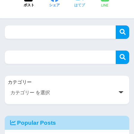
LINE
ポスト
シェア
はてブ
カテゴリー
Popular Posts