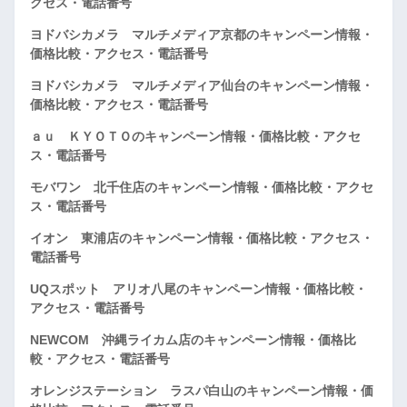
クセス・電話番号
ヨドバシカメラ マルチメディア京都のキャンペーン情報・
価格比較・アクセス・電話番号
ヨドバシカメラ マルチメディア仙台のキャンペーン情報・
価格比較・アクセス・電話番号
ａｕ ＫＹＯＴＯのキャンペーン情報・価格比較・アクセ
ス・電話番号
モバワン 北千住店のキャンペーン情報・価格比較・アクセ
ス・電話番号
イオン 東浦店のキャンペーン情報・価格比較・アクセス・
電話番号
UQスポット アリオ八尾のキャンペーン情報・価格比較・
アクセス・電話番号
NEWCOM 沖縄ライカム店のキャンペーン情報・価格比
較・アクセス・電話番号
オレンジステーション ラスパ白山のキャンペーン情報・価