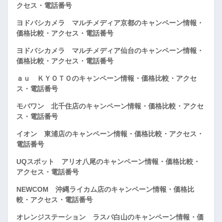
クセス・電話番号
ヨドバシカメラ マルチメディア京都のキャンペーン情報・
価格比較・アクセス・電話番号
ヨドバシカメラ マルチメディア仙台のキャンペーン情報・
価格比較・アクセス・電話番号
ａｕ ＫＹＯＴＯのキャンペーン情報・価格比較・アクセ
ス・電話番号
モバワン 北千住店のキャンペーン情報・価格比較・アクセ
ス・電話番号
イオン 東浦店のキャンペーン情報・価格比較・アクセス・
電話番号
UQスポット アリオ八尾のキャンペーン情報・価格比較・
アクセス・電話番号
NEWCOM 沖縄ライカム店のキャンペーン情報・価格比
較・アクセス・電話番号
オレンジステーション ラスパ白山のキャンペーン情報・価