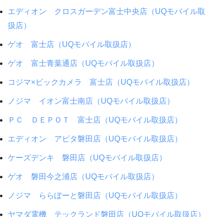
エディオン クロスガーデン富士中央店（UQモバイル取
扱店）
ゲオ 富士店（UQモバイル取扱店）
ゲオ 富士青葉通店（UQモバイル取扱店）
コジマ×ビックカメラ 富士店（UQモバイル取扱店）
ノジマ イオン富士南店（UQモバイル取扱店）
ＰＣ ＤＥＰＯＴ 富士店（UQモバイル取扱店）
エディオン アピタ磐田店（UQモバイル取扱店）
ケーズデンキ 磐田店（UQモバイル取扱店）
ゲオ 磐田今之浦店（UQモバイル取扱店）
ノジマ ららぽーと磐田店（UQモバイル取扱店）
ヤマダ電機 テックランド磐田店（UQモバイル取扱店）