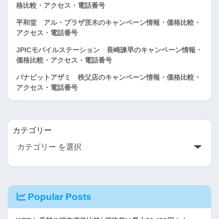
格比較・アクセス・電話番号
平和堂 アル・プラザ茨木のキャンペーン情報・価格比較・
アクセス・電話番号
JPICモバイルステーション 長崎諫早のキャンペーン情報・
価格比較・アクセス・電話番号
パナピットアザミ 秩父店のキャンペーン情報・価格比較・
アクセス・電話番号
カテゴリー
Popular Posts