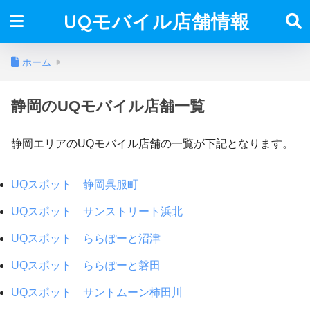
UQモバイル店舗情報
ホーム
静岡のUQモバイル店舗一覧
静岡エリアのUQモバイル店舗の一覧が下記となります。
UQスポット 静岡呉服町
UQスポット サンストリート浜北
UQスポット ららぽーと沼津
UQスポット ららぽーと磐田
UQスポット サントムーン柿田川