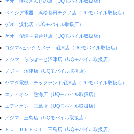
ゲオ 浜松さんじの店（UQモバイル取扱店）
ベイシア電器 浜松都田テクノ店（UQモバイル取扱店）
ゲオ 浜北店（UQモバイル取扱店）
ゲオ 沼津学園通り店（UQモバイル取扱店）
コジマ×ビックカメラ 沼津店（UQモバイル取扱店）
ノジマ ららぽーと沼津店（UQモバイル取扱店）
ノジマ 沼津店（UQモバイル取扱店）
ヤマダ電機 テックランド沼津店（UQモバイル取扱店）
エディオン 熱海店（UQモバイル取扱店）
エディオン 三島店（UQモバイル取扱店）
ノジマ 三島店（UQモバイル取扱店）
ＰＣ ＤＥＰＯＴ 三島店（UQモバイル取扱店）