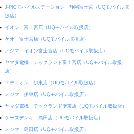
J-PICモバイルステーション 静岡富士宮（UQモバイル取
扱店）
イオン 富士宮店（UQモバイル取扱店）
ゲオ 富士宮店（UQモバイル取扱店）
ノジマ イオン富士宮店（UQモバイル取扱店）
ヤマダ電機 テックランド富士宮店（UQモバイル取扱
店）
エディオン 伊東店（UQモバイル取扱店）
ノジマ 伊東店（UQモバイル取扱店）
ヤマダ電機 テックランド伊東店（UQモバイル取扱店）
ケーズデンキ 島田店（UQモバイル取扱店）
ノジマ 島田店（UQモバイル取扱店）