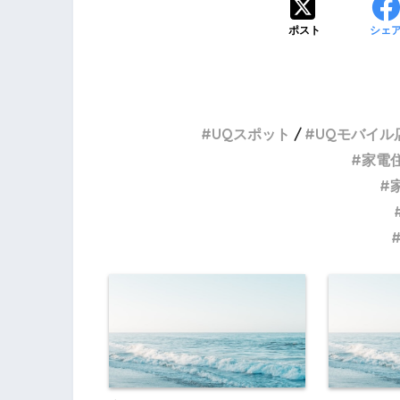
ポスト
シェ
UQスポット
UQモバイル
家電